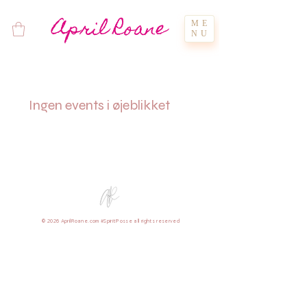
April Roane
ME
NU
Ingen events i øjeblikket
© 2026 AprilRoane.com #SpiritPosse all rights reserved