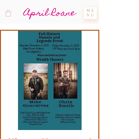
April Roane
ME
NU