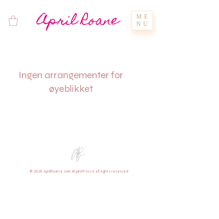
April Roane
ME
NU
Ingen arrangementer for
øyeblikket
© 2026 AprilRoane.com #SpiritPosse all rights reserved