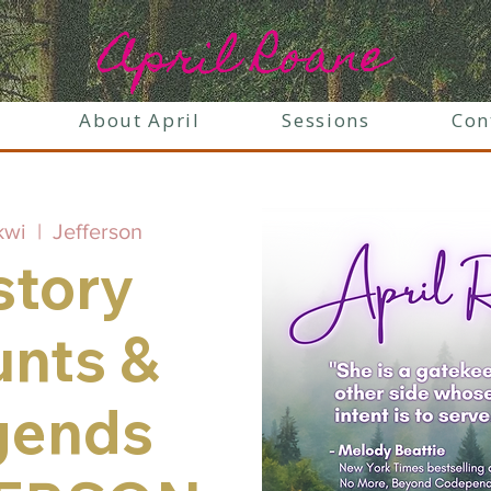
April Roane
About April
Sessions
Con
kwi
  |  
Jefferson
story
nts &
gends