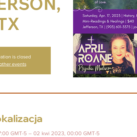
ERSON,
TX
ation is closed
other events
okalizacja
07:00 GMT-5 – 02 kwi 2023, 00:00 GMT-5