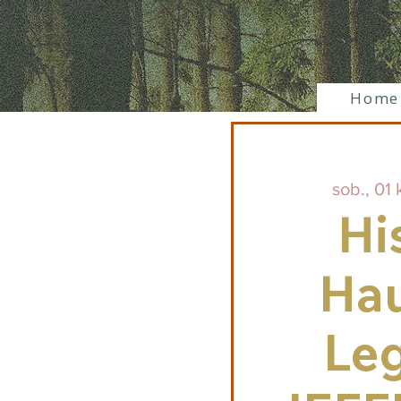
Home
sob., 01 
Hi
Hau
Le