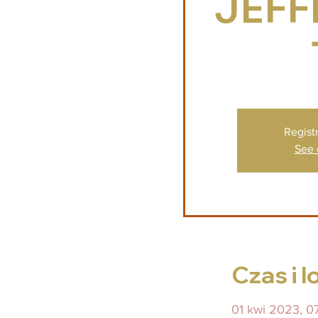
JEFF
Registr
See 
Czas i l
01 kwi 2023, 