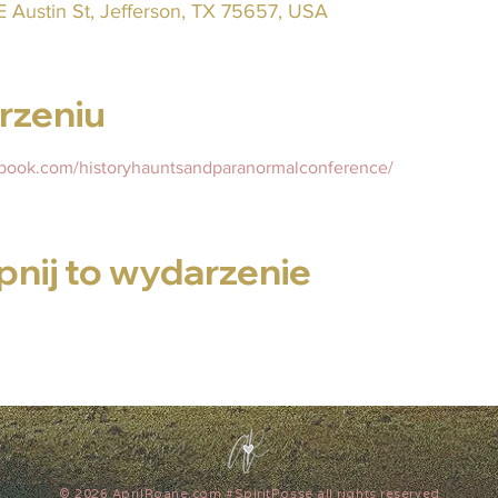
E Austin St, Jefferson, TX 75657, USA
rzeniu
ebook.com/historyhauntsandparanormalconference/
nij to wydarzenie
© 2026 AprilRoane.com #SpiritPosse all rights reserved