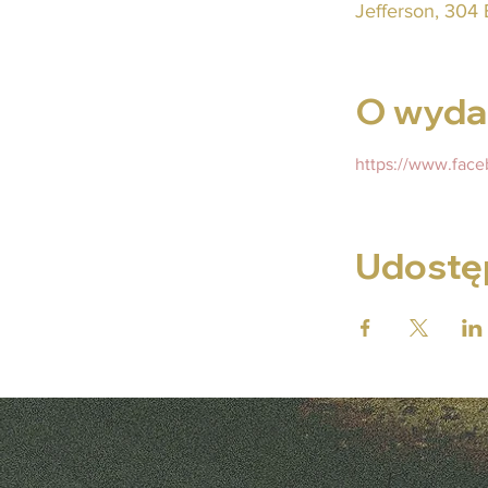
Jefferson, 304 
O wyda
https://www.fac
Udostęp