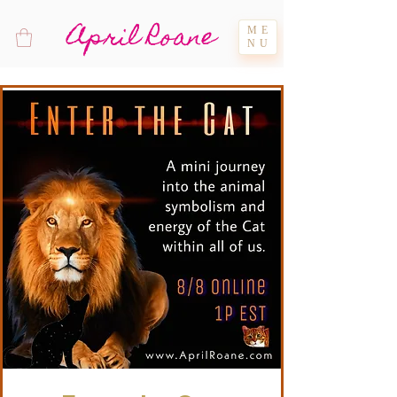
April Roane
ME
NU