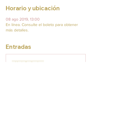
Horario y ubicación
08 ago 2019, 13:00
En línea. Consulte el boleto para obtener
más detalles.
Entradas
Venta finalizada
Tipo de entrada
Enter the Cat
Leer más
Precio
18,00 US$