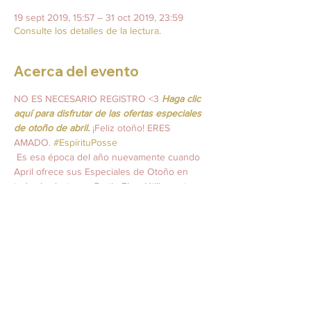
19 sept 2019, 15:57 – 31 oct 2019, 23:59
Consulte los detalles de la lectura.
Acerca del evento
NO ES NECESARIO REGISTRO <3 
Haga clic 
aquí para disfrutar de las ofertas especiales 
de otoño de abril.
 ¡Feliz otoño! ERES 
AMADO. 
#EspírituPosse
 Es esa época del año nuevamente cuando 
April ofrece sus Especiales de Otoño en 
todas las lecturas. Surtir. Plan. Utilice este 
tiempo para ahorrar dinero y conectarse 
con su "séquito espiritual". ¡Las lecturas 
también son excelentes regalos!
 * Las ofertas especiales no se transfieren a 
las lecturas y tarifas del Hotel Cassadaga. 
Las lecturas de Cassadaga se programan a 
través de la recepción. Las ofertas 
especiales se ofrecen principalmente a 