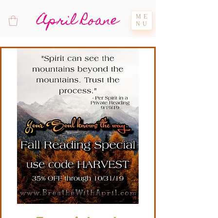
April Roane
ME
NU