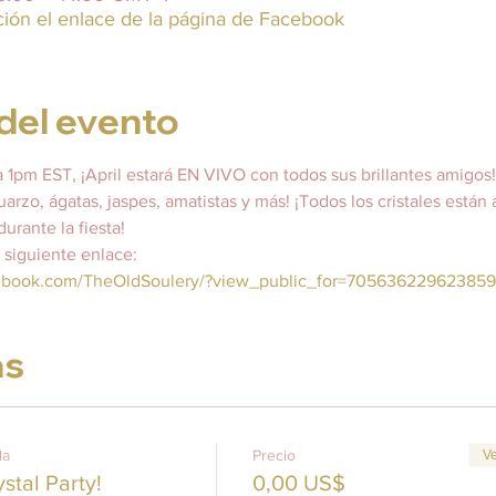
ción el enlace de la página de Facebook
del evento
a 1pm EST, ¡April estará EN VIVO con todos sus brillantes amigos!
rzo, ágatas, jaspes, amatistas y más! ¡Todos los cristales están a
rante la fiesta!
l siguiente enlace:
cebook.com/TheOldSoulery/?view_public_for=705636229623859
as
da
Precio
Ve
stal Party!
0,00 US$