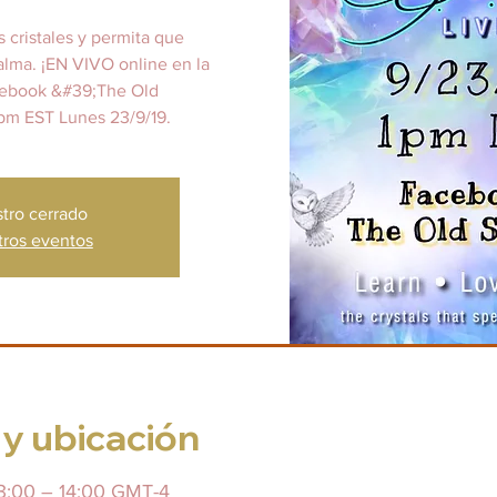
 cristales y permita que
alma. ¡EN VIVO online en la
cebook &#39;The Old
pm EST Lunes 23/9/19.
stro cerrado
tros eventos
 y ubicación
13:00 – 14:00 GMT-4