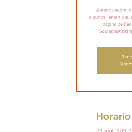
Aprenda sobre los
algunos llamen a su 
página de Fa
Soulery&#39;! 1
Regi
Ver o
Horario
23 sept 2019, 