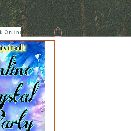
k Online
New Page
Paranormal
Enlaces hermoso