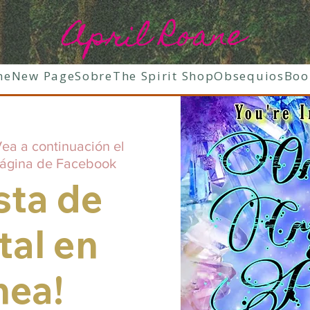
April Roane
ne
New Page
Sobre
The Spirit Shop
Obsequios
Boo
ea a continuación el
página de Facebook
sta de
tal en
nea!