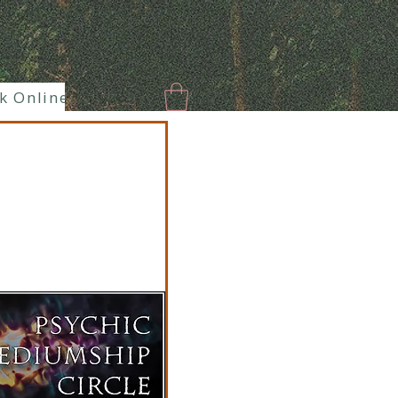
k Online
New Page
Paranormal
Enlaces hermoso