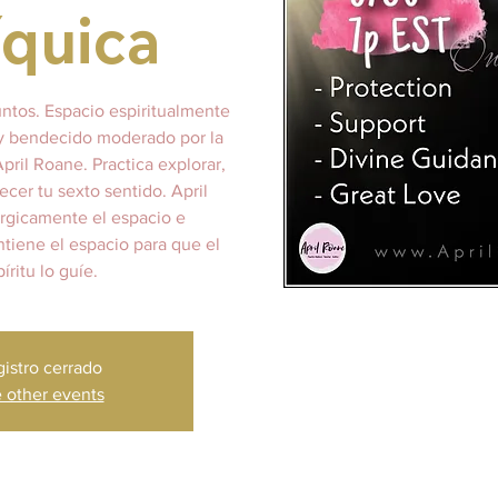
íquica
untos. Espacio espiritualmente
 y bendecido moderado por la
ril Roane. Practica explorar,
lecer tu sexto sentido. April
rgicamente el espacio e
tiene el espacio para que el
íritu lo guíe.
istro cerrado
 other events