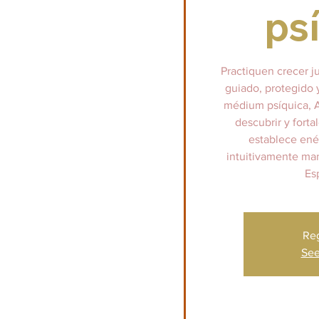
ps
Practiquen crecer j
guiado, protegido
médium psíquica, Ap
descubrir y forta
establece ené
intuitivamente man
Esp
Reg
See