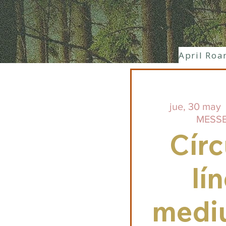
April Roa
jue, 30 may
  
MESSE
Círc
lí
medi