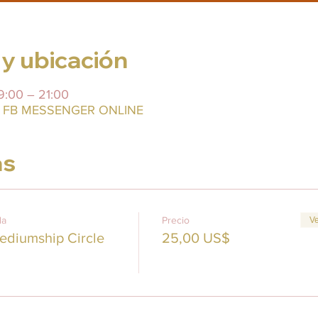
 y ubicación
9:00 – 21:00
es FB MESSENGER ONLINE
as
da
Precio
Ve
ediumship Circle
25,00 US$