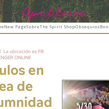
April Roane
ne
New Page
Sobre
The Spirit Shop
Obsequios
Boo
|  
La ubicación es FB
NGER ONLINE
ulos en
nea de
umnidad