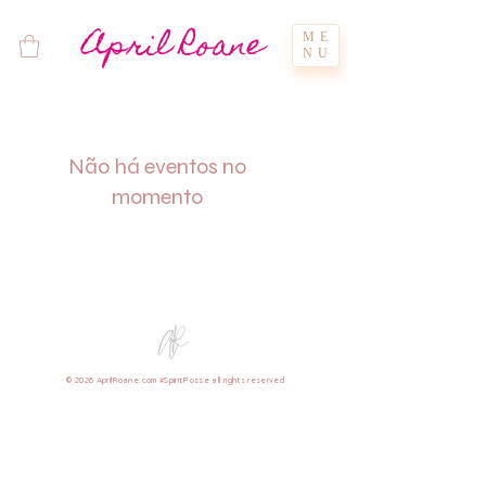
April Roane
ME
NU
Não há eventos no
momento
© 2026 AprilRoane.com #SpiritPosse all rights reserved